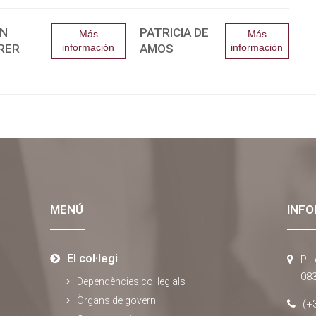
N
PATRICIA DE
Más
Más
RER
información
AMOS
información
MENÚ
INFO
El col·legi
Pl.
083
Dependències col·legials
Òrgans de govern
(+