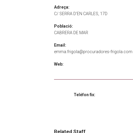
Adreça:
C/ SERRA D'EN CARLES, 17D
Població:
CABRERA DE MAR
Email:
emma.frigola@procuradores-frigola.com
Web:
Teléfon fix:
Related Staff