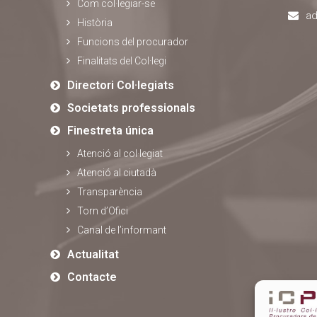
Com col·legiar-se
ad
Història
Funcions del procurador
Finalitats del Col·legi
Directori Col·legiats
Societats professionals
Finestreta única
Atenció al col·legiat
Atenció al ciutadà
Transparència
Torn d’Ofici
Canal de l’informant
Actualitat
Contacte