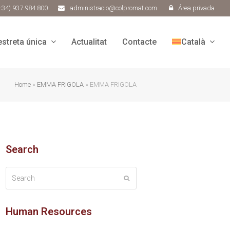
+34) 937 984 800
administracio@colpromat.com
Área privada
estreta única
Actualitat
Contacte
Català
Home
»
EMMA FRIGOLA
»
EMMA FRIGOLA
Search
Search
Submit
Human Resources