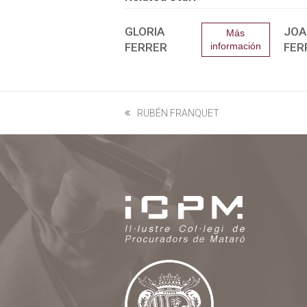
GLORIA
JOA
Más
FERRER
información
FER
RUBÉN FRANQUET
previous
post: