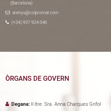
(Barcelona)
arenys@colpromat.com
(+34) 937 924 046
ÒRGANS DE GOVERN
Degana:
Il·ltre. Sra. Anna Charques Grifol