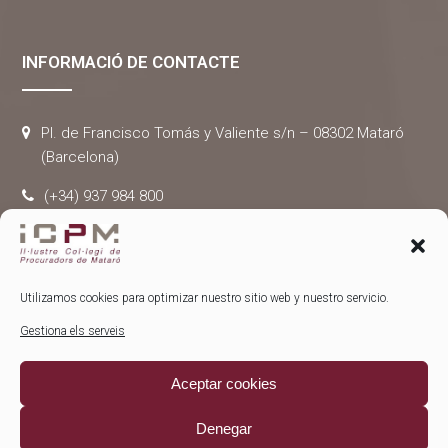
INFORMACIÓ DE CONTACTE
Pl. de Francisco Tomás y Valiente s/n – 08302 Mataró
(Barcelona)
(+34) 937 984 800
administracio@colpromat.com
Utilizamos cookies para optimizar nuestro sitio web y nuestro servicio.
Gestiona els serveis
® Copyright 2024 –
Col·legi de procuradors de Mataró
– Tots
Aceptar cookies
els drets reservats. |
Avís legal
–
Política de privacitat
–
Política
de cookies
Denegar