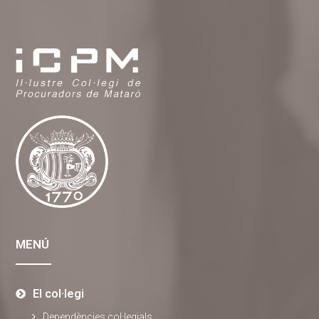
MENÚ
El col·legi
Dependències col·legials