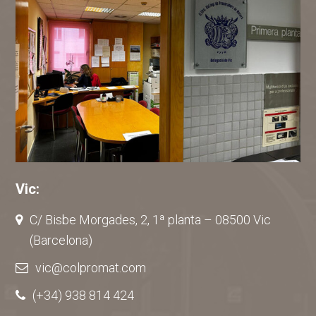
Vic:
C/ Bisbe Morgades, 2, 1ª planta – 08500 Vic
(Barcelona)
vic@colpromat.com
(+34) 938 814 424