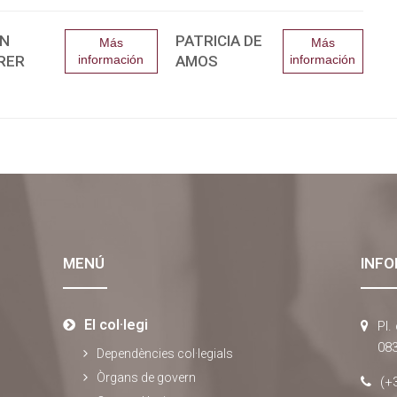
N
PATRICIA DE
Más
Más
RER
información
AMOS
información
MENÚ
INFO
El col·legi
Pl.
083
Dependències col·legials
Òrgans de govern
(+