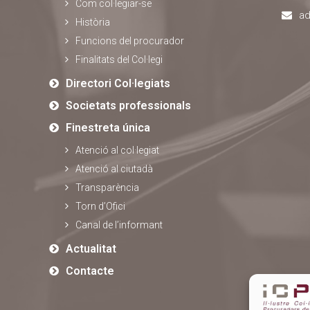
Com col·legiar-se
ad
Història
Funcions del procurador
Finalitats del Col·legi
Directori Col·legiats
Societats professionals
Finestreta única
Atenció al col·legiat
Atenció al ciutadà
Transparència
Torn d’Ofici
Canal de l’informant
Actualitat
Contacte