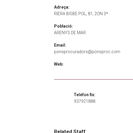
Adreça:
RIERA BISBE POL, 81, 2ON 3ª
Població:
ARENYS DE MAR
Email:
ponsprocuradors@ponsproc.com
Web:
Teléfon fix:
937921888
Related Staff