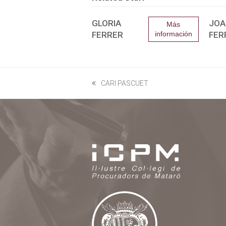
GLORIA
JOA
Más
FERRER
información
FER
CARI PASCUET
previous
post: