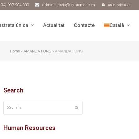
+34) 937 984 800
administracio@colpromat.com
Área privada
estreta única
Actualitat
Contacte
Català
Home
»
AMANDA PONS
»
AMANDA PONS
Search
Search
Submit
Human Resources