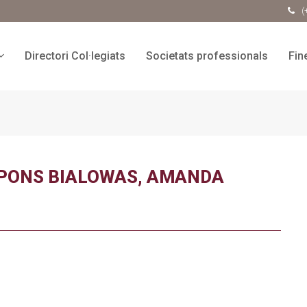
(
Directori Col·legiats
Societats professionals
Fin
PONS BIALOWAS, AMANDA