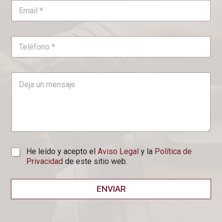
He leído y acepto el
Aviso Legal
y la
Política de
Privacidad
de este sitio web.
ENVIAR