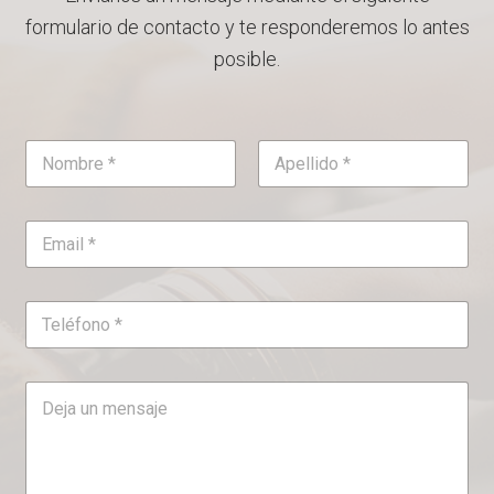
formulario de contacto y te responderemos lo antes
posible.